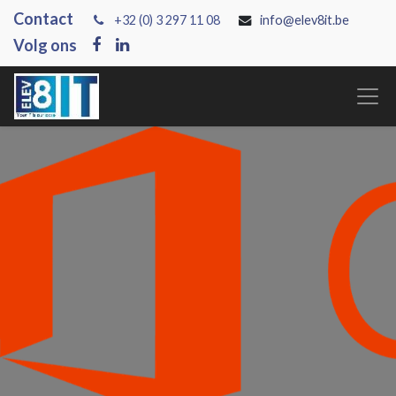
Contact
+3
2 (0) 3 297 11 08
info@elev8it.be
Volg ons