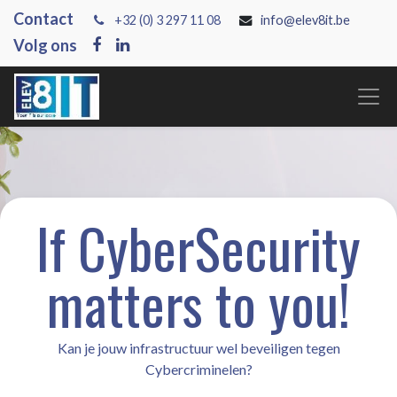
Contact
+3
2 (0) 3 297 11 08
info@elev8it.be
Volg ons
If CyberSecurity
matters to you!
Kan je jouw infrastructuur wel beveiligen tegen
Cybercriminelen?